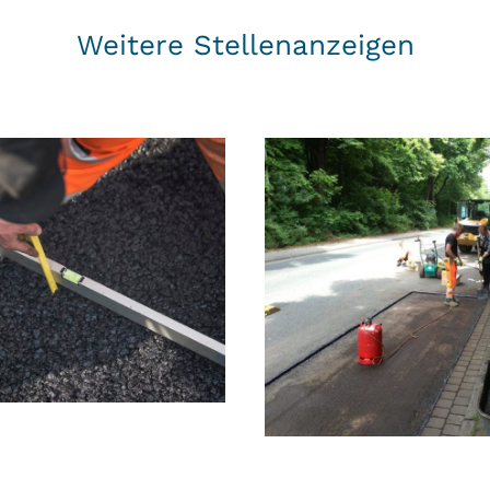
Weitere Stellenanzeigen
r/Polier (m/w) im
raßenbau
Steinsetzer/Straß