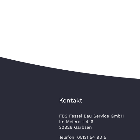
Kontakt
FBS Fessel Bau Service GmbH
Im Meierort 4-6
30826 Garbsen
Telefon: 05131 54 90 5