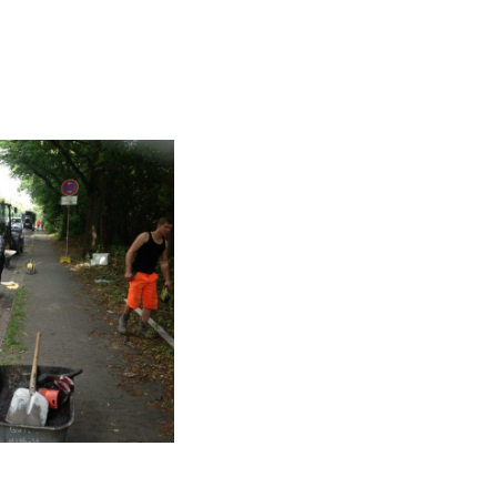
Vorarbeiter/Polier (m/
Straßenbau
enbauer (m/w)