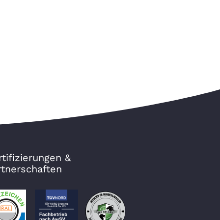
rtifizierungen &
rtnerschaften