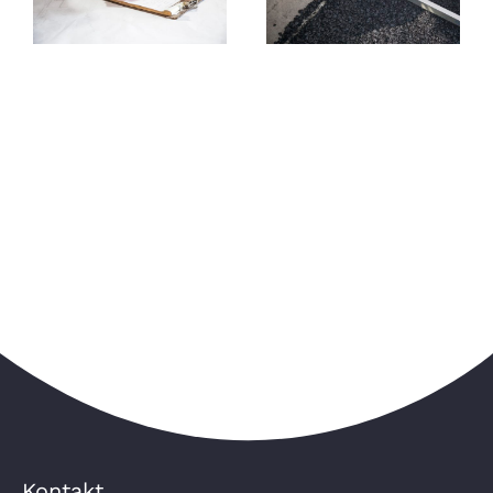
Straßen- und
(m/w) im
Tiefbau
Straßenbau
Kontakt